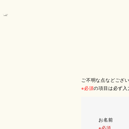
ご不明な点などござ
※必須
の項目は必ず入
お名前
※必須