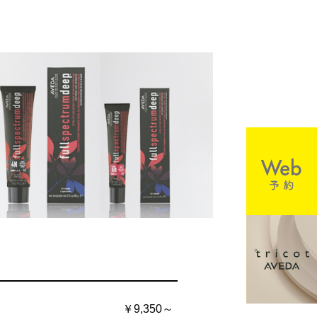
￥9,350～